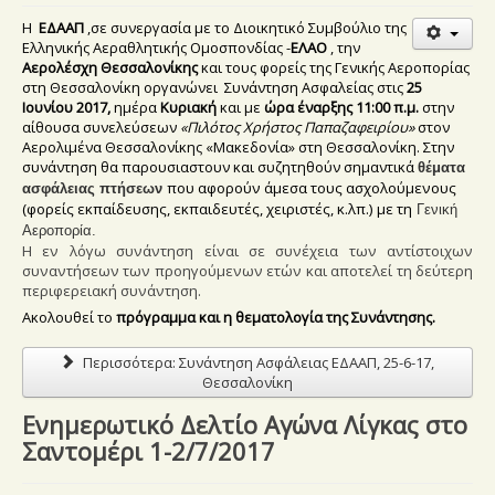
H
ΕΔΑΑΠ
,σε συνεργασία με το Διοικητικό Συμβούλιο της
Ελληνικής Αεραθλητικής Ομοσπονδίας -
ΕΛΑΟ
, την
Αερολέσχη Θεσσαλονίκης
και τους φορείς της Γενικής Αεροπορίας
στη Θεσσαλονίκη οργανώνει Συνάντηση Ασφαλείας στις
25
Ιουνίου 2017,
ημέρα
Κυριακή
και με
ώρα έναρξης 11:00 π.μ.
στην
αίθουσα συνελεύσεων
«Πιλότος Χρήστος Παπαζαφειρίου»
στον
Αερολιμένα Θεσσαλονίκης «Μακεδονία» στη Θεσσαλονίκη. Στην
συνάντηση θα παρουσιαστουν και συζητηθούν σημαντικά
θέματα
που αφορούν άμεσα τους ασχολούμενους
ασφάλειας πτήσεων
(φορείς εκπαίδευσης, εκπαιδευτές, χειριστές, κ.λπ.) με τη
Γενική
Αεροπορία.
Η εν λόγω συνάντηση είναι σε συνέχεια των αντίστοιχων
συναντήσεων των προηγούμενων ετών και αποτελεί τη δεύτερη
περιφερειακή συνάντηση.
Ακολουθεί το
πρόγραμμα και η θεματολογία της Συνάντησης.
Περισσότερα: Συνάντηση Ασφάλειας ΕΔΑΑΠ, 25-6-17,
Θεσσαλονίκη
Ενημερωτικό Δελτίο Αγώνα Λίγκας στο
Σαντομέρι 1-2/7/2017