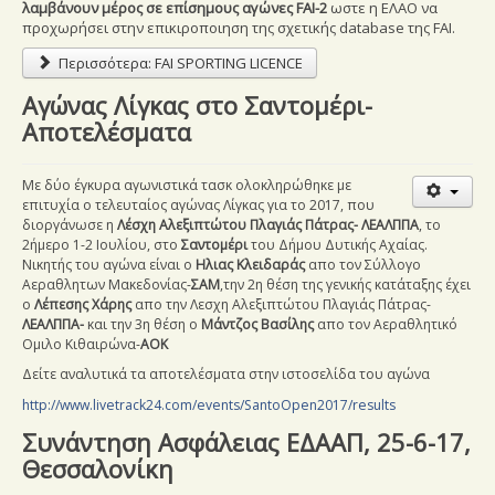
λαμβάνουν μέρος σε επίσημους αγώνες FAI-2
ωστε η ΕΛΑΟ να
Εξετάσεις
προχωρήσει στην επικιροποιηση της σχετικής database της FAI.
Περισσότερα: FAI SPORTING LICENCE
Ασφάλιση Αθλητών
Αγώνας Λίγκας στο Σαντομέρι-
English Articles
Αποτελέσματα
Επικοινωνία
Με δύο έγκυρα αγωνιστικά τασκ ολοκληρώθηκε με
επιτυχία ο τελευταίος αγώνας Λίγκας για το 2017, που
διοργάνωσε η
Λέσχη Αλεξιπτώτου Πλαγιάς Πάτρας- ΛΕΑΛΠΠΑ
, το
2ήμερο 1-2 Ιουλίου,
στο
Σαντομέρι
του Δήμου Δυτικής Αχαίας.
Νικητής του αγώνα είναι ο
Ηλιας Κλειδαράς
απο τον Σύλλογο
Αεραθλητων Μακεδονίας-
ΣΑΜ
,την 2η θέση της γενικής κατάταξης έχει
ο
Λέπεσης Χάρης
απο την
Λεσχη Αλεξιπτώτου Πλαγιάς Πάτρας-
ΛΕΑΛΠΠΑ-
και την 3η θέση ο
Μάντζος Βασίλης
απο τον Αεραθλητικό
Ομιλο Κιθαιρώνα-
ΑΟΚ
Δείτε αναλυτικά τα αποτελέσματα στην ιστοσελίδα του αγώνα
http://www.livetrack24.com/events/SantoOpen2017/results
Συνάντηση Ασφάλειας ΕΔΑΑΠ, 25-6-17,
Θεσσαλονίκη