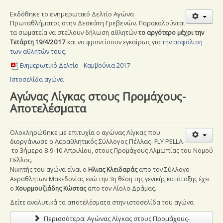
Εκδόθηκε το ενημερωτικό Δελτίο Αγώνα
Πρωταθλήματος στην Δεσκάτη Γρεβενών.
Παρακαλούνται
τα σωματεία να στείλουν δήλωση αθλητών
το αργότερο μέχρι την
2017
Τετάρτη 19/4/
και να φροντίσουν εγκαίρως για
την ασφάλιση
των αθλητών τους.
Ενημερωτικό Δελτίο - Καμβούνια
2017
Ιστοσελίδα αγώνα
Αγώνας Λίγκας στους Προμάχους-
Αποτελέσματα
Ολοκληρώθηκε με επιτυχία ο αγώνας Λίγκας που
διοργάνωσε ο Αεραθλητικός Σύλλογος Πέλλας- FLY PELLA-
το 3ήμερο 8-9-10 Απριλίου,
στους Προμάχους Αλμωπίας του Νομού
Πέλλας.
Νικητής του αγώνα είναι ο
Ηλιας Κλειδαράς
απο τον Σύλλογο
Αεραθλητων Μακεδονίας ενώ την 3η θέση της γενικής κατάταξης έχει
ο
Χουρμουζιάδης Κώστας
απο τον Αίολο Δράμας.
Δείτε αναλυτικά τα αποτελέσματα στην ιστοσελίδα του αγώνα
Περισσότερα: Αγώνας Λίγκας στους Προμάχους-