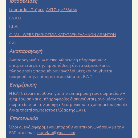
Ιστοσελίδες
Leonardo - Πτήσεις Α/Π Στην Ελλάδα
EΛ.Α.Ο.
Γ.Γ.Α.
C.I.V.L.- WPRS-ΠΑΓΚΟΣΜΙΑ ΚΑΤΑΤΑΞΗ ΕΛΛΗΝΩΝ ΑΘΛΗΤΩΝ
F.A.I.
Αναπαραγωγή
Αναπαραγωγή των ανακοινώσεων ή πληροφοριών
επιτρέπεται με την προϋπόθεση ότι τα κείμενα και οι
πληροφορίες παραμένουν αναλλοίωτες και ότι γίνεται
αναφορά στην επίσημη ιστοσελίδα της Ε.Α.Π.
Ενημέρωση
Η Ε.Α.Π. είναι υπεύθυνη για την ενημέρωση των σωματείων.Η
ενημέρωση και οι πληροφορίες διακινούνται μόνο μέσω των
σωματείων, με την μορφή ηλεκτρονικού ταχυδρομείου (email)
ή/και τηςεπίσημης ιστοσελίδας της Ε.Α.Π.
Επικοινωνία
Όλοι οι ενδιαφερόμενοι μπορούν να επικοινωνήσουν με την
ΕΑΠ στο email:
eapelao@gmail.com