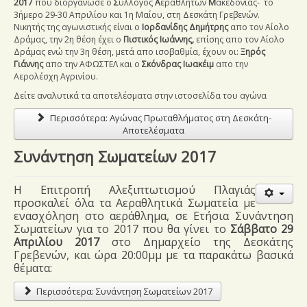
2017
που διοργάνωσε ο
Σ
ύλλογος
Α
εραθλητών
Μ
ακεδονίας- το
3ήμερο 29-30 Απριλίου και 1η Μαίου,
στη Δεσκάτη Γρεβενών.
Νικητής της αγωνιστικής είναι ο
Ιορδανίδης Δημήτρης
απο τον Αίολο
Δράμας, την 2η θέση έχει ο
Πιστικός Ιωάννης,
επίσης απο τον Αίολο
Δράμας ενώ την 3η θέση, μετά απο ισοβαθμία, έχουν οι:
Ξηρός
Γιάννης
απο την ΑΦΩΣΤΕΛ και ο
Σκόνδρας Ιωακέιμ
απο την
Αερολέσχη Αγρινίου.
Δείτε αναλυτικά τα αποτελέσματα στην ιστοσελίδα του αγώνα
Περισσότερα: Αγώνας Πρωταθλήματος στη Δεσκάτη-
Αποτελέσματα
Συνάντηση Σωματείων 2017
Η Επιτροπή Αλεξιπτωτισμού Πλαγιάς
προσκαλεί όλα τα Αεραθλητικά Σωματεία με
ενασχόληση στο αεράθλημα, σε Ετήσια Συνάντηση
Σωματείων για το 2017 που θα γίνει το
Σάββατο 29
Απριλίου 2017
στο Δημαρχείο της Δεσκάτης
Γρεβενών, και ώρα 20:00μμ με τα παρακάτω βασικά
θέματα:
Περισσότερα: Συνάντηση Σωματείων 2017