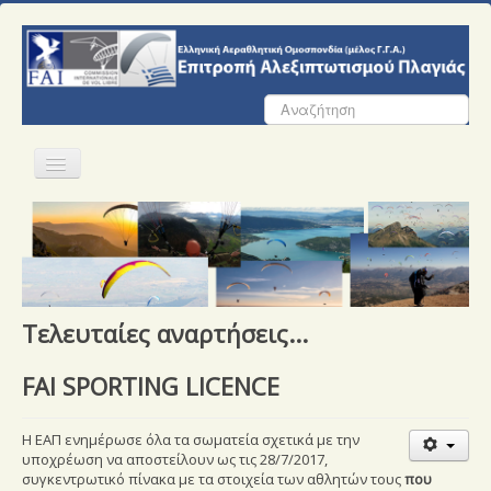
Αναζήτηση...
Αρχική
Ε.Α.Π.
Σωματεία
Τελευταίες αναρτήσεις...
Αγώνες
FAI SPORTING LICENCE
Εκπαίδευση
Ασφάλεια Πτήσεων
H ΕΑΠ ενημέρωσε όλα τα σωματεία σχετικά με την
υποχρέωση να αποστείλουν ως τις 28/7/2017,
Έγγραφα
συγκεντρωτικό πίνακα με τα στοιχεία των αθλητών τους
που