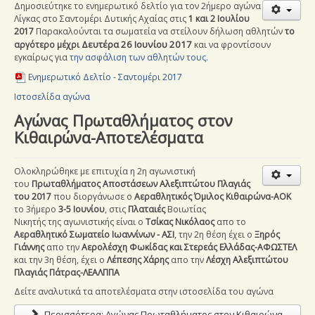
Δημοσιεύτηκε το ενημερωτικό δελτίο για τον 2ήμερο αγώνα
Λίγκας στο Σαντομέρι Δυτικής Αχαίας στις
1 και 2 Ιουλίου
2017
Παρακαλούνται τα σωματεία να στείλουν δήλωση αθλητών
το
Δευτέρα 26 Ιουνίου 2017
αργότερο μέχρι
και να φροντίσουν
εγκαίρως για
την ασφάλιση των αθλητών τους.
Ενημερωτικό Δελτίο - Σαντομέρι
2017
Ιστοσελίδα αγώνα
Αγώνας Πρωταθλήματος στον
Κιθαιρώνα-Αποτελέσματα
Ολοκληρώθηκε με επιτυχία η 2η αγωνιστική
του
Πρωταθλήματος Αποστάσεων Αλεξιπτώτου Πλαγιάς
του 2017
που διοργάνωσε ο
Αεραθλητικός Όμιλος Κιθαιρώνα-ΑΟΚ
το 3ήμερο
3-5 Ιουνίου
,
στις
Πλαταιές
Βοιωτίας
Νικητής της αγωνιστικής είναι ο
Τσίκας Νικόλαος
απο το
Αεραθλητικό Σωματείο Ιωαννίνων - ΑΣΙ
, την 2η θέση έχει ο
Ξηρός
Γιάννης
απο την
Αερολέσχη Φωκίδας και Στερεάς Ελλάδας-ΑΦΩΣΤΕΛ
και
την 3η θέση, έχει ο
Λέπεσης Χάρης
απο την
Λέσχη Αλεξιπτώτου
Πλαγιάς Πάτρας-ΛΕΑΛΠΠΑ
Δείτε αναλυτικά τα αποτελέσματα στην ιστοσελίδα του αγώνα
Περισσότερα: Αγώνας Πρωταθλήματος στον Κιθαιρώνα-