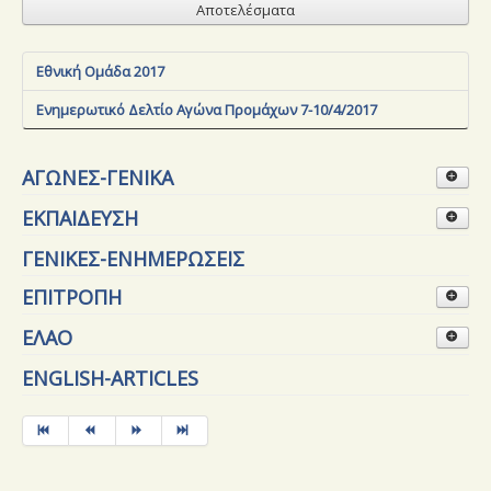
Αποτελέσματα
Εθνική Ομάδα 2017
Ενημερωτικό Δελτίο Αγώνα Προμάχων 7-10/4/2017
ΑΓΩΝΕΣ-ΓΕΝΙΚΑ
ΑΓΩΝΕΣ-ΠΡΩΤΑΘΛΗΜΑ
ΕΚΠΑΙΔΕΥΣΗ
ΑΓΩΝΕΣ-ΠΕΡΙΦΕΡΕΙΑΚΟΣ
ΣΧΟΛΕΣ-ΑΛΕΞΙΠΤΩΤΙΣΜΟΥ-ΠΛΑΓΙΑΣ
ΓΕΝΙΚΕΣ-ΕΝΗΜΕΡΩΣΕΙΣ
ΔΙΘΕΣΙΟ
ΕΠΙΤΡΟΠΗ
ΣΧΟΛΗ-ΕΚΠΑΙΔΕΥΤΩΝ
ΔΡΑΣΕΙΣ-ΕΑΠ
ΕΛΑΟ
ΣΥΝΑΝΤΗΣΕΙΣ-ΣΩΜΑΤΕΙΩΝ
ΕΚΛΟΓΕΣ-ΕΑΠ
ΑΘΛΗΤΙΚΕΣ-ΤΑΥΤΟΤΗΤΕΣ-ΚΑΡΤΕΣ-ΥΓΕΙΑΣ
ENGLISH-ARTICLES
ΣΥΝΑΤΗΣΕΙΣ-ΜΕ-ΕΛΑΟ
ΓΓΑ-ΥΠΑ-ΓΕΑ
ΕΚΛΟΓΕΣ-ΕΛΑΟ