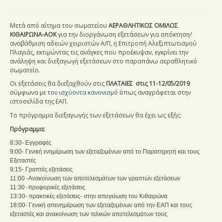
Μετά από αίτημα του σωματείου
ΑΕΡΑΘΛΗΤΙΚΟΣ ΟΜΙΛΟΣ
ΚΙΘΑΙΡΩΝΑ-ΑΟΚ
για την διοργάνωση εξετάσεων για απόκτηση/
αναβάθμιση αδειών χειριστών Α/Π, η Επιτροπή Αλεξιπτωτισμού
Πλαγιάς, εκτιμώντας τις ανάγκες που προέκυψαν, εγκρίνει την
ανάληψη και διεξαγωγή εξετάσεων στο παραπάνω αεραθλητικό
σωματείο.
Οι εξετάσεις θα διεξαχθούν στις
ΠΛΑΤΑΙΕΣ στις 11-12/05/2019
σύμφωνα με τον
ισχύοντα κανονισμό
όπως αναγράφεται στην
ιστοσελίδα της ΕΑΠ.
Το πρόγραμμα διεξαγωγής των εξετάσεων θα έχει ως εξής:
Πρόγραμμα:
8:30-
Εγγραφές
9:00- Γενική ενημέρωση των εξεταζομένων από το Παρατηρητή και τους
Εξεταστές
9:15- Γραπτές εξετάσεις
11:00 -Ανακοίνωση των αποτελεσμάτων των γραπτών εξετάσεων
11:30 -προφορικές εξετάσεις
13:30- πρακτικές εξετάσεις-
στην απογείωση του Κιθαιρώνα
18:00- Γενική απενημέρωση των εξεταζομένων από την ΕΑΠ και τους
εξεταστές και ανακοίνωση των τελικών αποτελεσμάτων τους