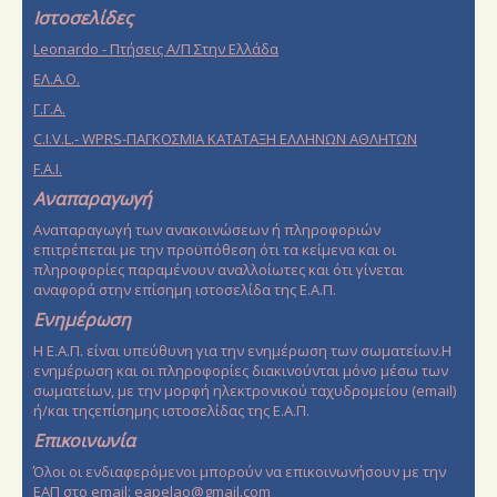
Ιστοσελίδες
Leonardo - Πτήσεις Α/Π Στην Ελλάδα
EΛ.Α.Ο.
Γ.Γ.Α.
C.I.V.L.- WPRS-ΠΑΓΚΟΣΜΙΑ ΚΑΤΑΤΑΞΗ ΕΛΛΗΝΩΝ ΑΘΛΗΤΩΝ
F.A.I.
Αναπαραγωγή
Αναπαραγωγή των ανακοινώσεων ή πληροφοριών
επιτρέπεται με την προϋπόθεση ότι τα κείμενα και οι
πληροφορίες παραμένουν αναλλοίωτες και ότι γίνεται
αναφορά στην επίσημη ιστοσελίδα της Ε.Α.Π.
Ενημέρωση
Η Ε.Α.Π. είναι υπεύθυνη για την ενημέρωση των σωματείων.Η
ενημέρωση και οι πληροφορίες διακινούνται μόνο μέσω των
σωματείων, με την μορφή ηλεκτρονικού ταχυδρομείου (email)
ή/και τηςεπίσημης ιστοσελίδας της Ε.Α.Π.
Επικοινωνία
Όλοι οι ενδιαφερόμενοι μπορούν να επικοινωνήσουν με την
ΕΑΠ στο email:
eapelao@gmail.com