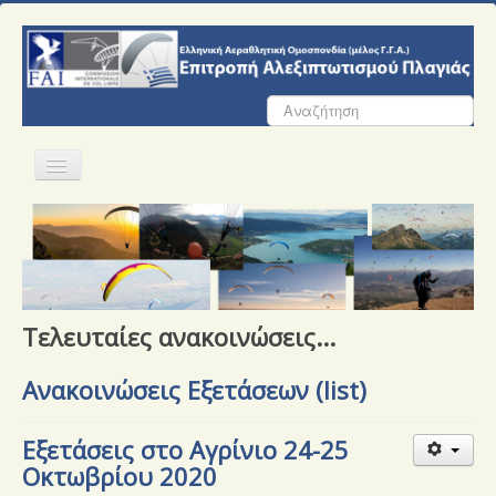
Αναζήτηση...
Αρχική
Ε.Α.Π.
Σωματεία
Τελευταίες ανακοινώσεις...
Αγώνες
Ανακοινώσεις Εξετάσεων (list)
Εκπαίδευση
Ασφάλεια Πτήσεων
Εξετάσεις στο Αγρίνιο 24-25
Οκτωβρίου 2020
Έγγραφα