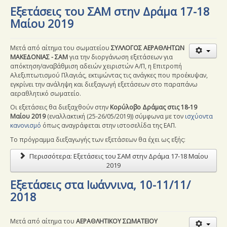
Εξετάσεις του ΣΑΜ στην Δράμα 17-18
Μαίου 2019
Μετά από αίτημα του σωματείου
ΣΥΛΛΟΓΟΣ ΑΕΡΑΘΛΗΤΩΝ
ΜΑΚΕΔΟΝΙΑΣ - ΣΑΜ
για την διοργάνωση εξετάσεων για
απόκτηση/αναβάθμιση αδειών χειριστών Α/Π, η Επιτροπή
Αλεξιπτωτισμού Πλαγιάς, εκτιμώντας τις ανάγκες που προέκυψαν,
εγκρίνει την ανάληψη και διεξαγωγή εξετάσεων στο παραπάνω
αεραθλητικό σωματείο.
Οι εξετάσεις θα διεξαχθούν στην
Κορύλοβο Δράμας στις
18-19
Μαίου 2019
(εναλλακτική
(25-26/05/2019)
) σύμφωνα με τον
ισχύοντα
κανονισμό
όπως αναγράφεται στην ιστοσελίδα της ΕΑΠ.
Το πρόγραμμα διεξαγωγής των εξετάσεων θα έχει ως εξής:
Περισσότερα: Εξετάσεις του ΣΑΜ στην Δράμα 17-18 Μαίου
2019
Εξετάσεις στα Ιωάννινα, 10-11/11/
2018
Μετά από αίτημα του
ΑΕΡΑΘΛΗΤΙΚΟΥ ΣΩΜΑΤΕΙΟΥ