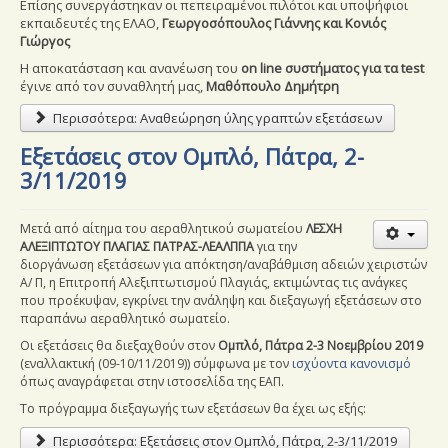
Επίσης συνεργάστηκαν οι πεπειραμένοι πιλότοι και υποψήφιοι
εκπαιδευτές της ΕΛΑΟ,
Γεωργοσόπουλος Γιάννης και Κονιός
Γιώργος
Η αποκατάσταση και ανανέωση του
on line συστήματος για τα test
έγινε από τον συναθλητή μας,
Μαθόπουλο Δημήτρη
Περισσότερα: Αναθεώρηση ύλης γραπτών εξετάσεων
Εξετάσεις στον Ομπλό, Πάτρα, 2-
3/11/2019
Μετά από αίτημα του αεραθλητικού σωματείου
ΛΕΣΧΗ
ΑΛΕΞΙΠΤΩΤΟΥ ΠΛΑΓΙΑΣ ΠΑΤΡΑΣ-ΛΕΑΛΠΠΑ
για την
διοργάνωση εξετάσεων για απόκτηση/αναβάθμιση αδειών χειριστών
Α/ Π, η Επιτροπή Αλεξιπτωτισμού Πλαγιάς, εκτιμώντας τις ανάγκες
που προέκυψαν, εγκρίνει την ανάληψη και διεξαγωγή εξετάσεων στο
παραπάνω αεραθλητικό σωματείο.
Οι εξετάσεις θα διεξαχθούν στον
Ομπλό, Πάτρα 2-3 Νοεμβρίου
2019
(εναλλακτική
(09-10/11/2019)
) σύμφωνα με τον
ισχύοντα κανονισμό
όπως αναγράφεται στην ιστοσελίδα της ΕΑΠ.
Το πρόγραμμα διεξαγωγής των εξετάσεων θα έχει ως εξής:
Περισσότερα: Εξετάσεις στον Ομπλό, Πάτρα, 2-3/11/2019