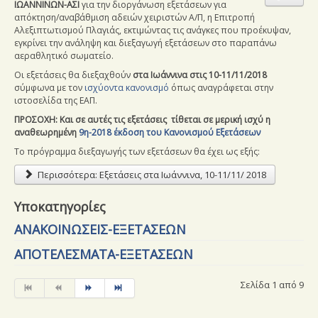
ΙΩΑΝΝΙΝΩΝ-ΑΣΙ
για την διοργάνωση εξετάσεων για
απόκτηση/αναβάθμιση αδειών χειριστών Α/Π, η Επιτροπή
Αλεξιπτωτισμού Πλαγιάς, εκτιμώντας τις ανάγκες που προέκυψαν,
εγκρίνει την ανάληψη και διεξαγωγή εξετάσεων στο παραπάνω
αεραθλητικό σωματείο.
Οι εξετάσεις θα διεξαχθούν
στα Ιωάννινα
στις 10-11/11/2018
σύμφωνα με τον
ισχύοντα κανονισμό
όπως αναγράφεται στην
ιστοσελίδα της ΕΑΠ.
ΠΡΟΣΟΧΗ: Και σε αυτές τις εξετάσεις τίθεται σε μερική ισχύ η
αναθεωρημένη
9η-2018 έκδοση του Κανονισμού Εξετάσεων
Το πρόγραμμα διεξαγωγής των εξετάσεων θα έχει ως εξής:
Περισσότερα: Εξετάσεις στα Ιωάννινα, 10-11/11/ 2018
Υποκατηγορίες
ΑΝΑΚΟΙΝΩΣΕΙΣ-ΕΞΕΤΑΣΕΩΝ
ΑΠΟΤΕΛΕΣΜΑΤΑ-ΕΞΕΤΑΣΕΩΝ
Σελίδα 1 από 9