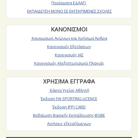
Πορίσματα ΕΔΑΑΠ
ΕΚΠΑΙΔΕΥΣΗ ΜΟΝΟ ΣΕ ΕΚΓΕΚΡΙΜΕΝΕΣ ΣΧΟΛΕΣ
ΚΑΝΟΝΙΣΜΟΙ
Κανομισμοί Αγώνων και Χρήσιμα Άρθρα
Κανονισμός Εξετάσεων
Κανονισμός ΙΑΣ
Κανονισμός Αλεξιπτωτισμού Πλαγιάς
ΧΡΗΣΙΜΑ ΕΓΓΡΑΦΑ
Κάρτα Υγείας Αθλητή
Έκδοση FAI SPORTING LICENCE
Έκδοση IPPI CARD
Βεβαίωση Βασικής Εκπαίδευσης-ΒΟΒΕ
Αιτήσεις εξεταζόμενων