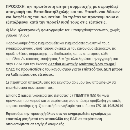
ΠΡΟΣΟΧΗ:
την
πρωτότυπη αίτηση συμμετοχής με σφραγίδες/
υπογραφή του Εκπαιδευτή/Σχολής και του Υπεύθυνου Αδειών
και Ασφάλειας του σωματείου, θα πρέπει να προσκομίσουν οι
εξεταζόμενοι κατά την προσέλευσή τους στις εξετάσεις.
4) Μια
ηλεκτρονική φωτογραφία
του υποψηφίου(πρόσωπο, χωρίς
γυαλιά ηλίου)
Παρακαλούμε όπως ενημερωθείτε και ενημερώσετε αναλυτικά τους
ενδιαφερόμενους υποψηφίους σχετικά με τον κανονισμό εξετάσεων, τις
προϋποθέσεις συμμετοχής, τις διαδικασίες και τις απαιτήσεις κάθε
επιπέδου.
Αν κάποιος υποψήφιος δεν έχει ολοκληρώσει την εγγραφή του
στην ΕΛΑΟ για την έκδοση
Δελτίου Αθλητικής Ιδιότητας ή δεν πληρεί
ΟΛΕΣ τις προϋποθέσεις του κανονισμού για το επίπεδό του, ΔΕΝ μπορεί
να λάβει μέρος στις εξετάσεις.
Σε περίπτωση υπερκάλυψης του μέγιστου αριθμού των υποψηφίων θα
τηρηθεί σειρά προτεραιότητας.
Επίσης 2 ημέρες νωρίτερα της εξεταστικής
( ΠΕΜΠΤΗ 9/5)
θα γίνει
πρόγνωση του καιρού και σε περίπτωση που υπάρχει πρόβλεψη για κακές
καιρικές συνθήκες η εξεταστική θα αναβληθεί για επόμενο
Σ/Κ 18-19/5/2019
Εφιστούμε την προσοχή όλων σας να ενημερωθείτε εγκαίρως με
επιστολή μας ή από την ιστοσελίδα της ΕΑΠ σε περίπτωση
οποιασδήποτε αλλαγής ή αναβολής.