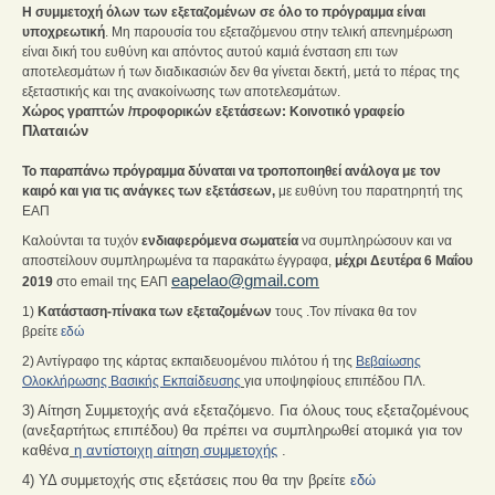
Η συμμετοχή όλων των εξεταζομένων σε όλο το πρόγραμμα είναι
υποχρεωτική
. Μη παρουσία του εξεταζόμενου στην τελική απενημέρωση
είναι δική του ευθύνη και απόντος αυτού καμιά ένσταση επι των
αποτελεσμάτων ή των διαδικασιών δεν θα γίνεται δεκτή, μετά το πέρας της
εξεταστικής και της ανακοίνωσης των αποτελεσμάτων.
Χώρος γραπτών /προφορικών εξετάσεων: Κοινοτικό γραφείο
Πλαταιών
Το παραπάνω πρόγραμμα δύναται να τροποποιηθεί ανάλογα με τον
καιρό και για τις ανάγκες των εξετάσεων,
με ευθύνη του παρατηρητή της
ΕΑΠ
Καλούνται τα τυχόν
ενδιαφερόμενα σωματεία
να συμπληρώσουν και να
αποστείλουν συμπληρωμένα
τα παρακάτω έγγραφα,
μέχρι Δευτέρα 6
Μαΐου
eapelao
@
gmail
.
com
2019
στο
email
της ΕΑΠ
1)
Κατάσταση-πίνακα των εξεταζομένων
τους .Τον πίνακα θα τον
βρείτε
εδώ
2) Αντίγραφο της κάρτας εκπαιδευομένου πιλότου ή της
Βεβαίωσης
Ολοκλήρωσης Βασικής Εκπαίδευσης
για υποψηφίους επιπέδου ΠΛ.
3) Αίτηση Συμμετοχής ανά εξεταζόμενο. Για όλους τους εξεταζομένους
(ανεξαρτήτως επιπέδου) θα πρέπει να συμπληρωθεί ατομικά για τον
καθένα
η αντίστοιχη αίτηση συμμετοχής
.
4) ΥΔ συμμετοχής στις εξετάσεις που θα την βρείτε
εδώ