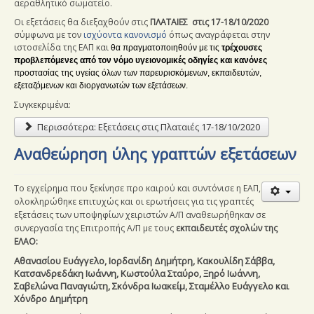
αεραθλητικό σωματείο.
Οι εξετάσεις θα διεξαχθούν στις
ΠΛΑΤΑΙΕΣ στις 17-18/10/2020
σύμφωνα με τον
ισχύοντα κανονισμό
όπως αναγράφεται στην
ιστοσελίδα της ΕΑΠ και
θα
πραγματοποιηθούν με τις
τρέχουσες
προβλεπόμενες από τον νόμο υγειονομικές οδηγίες και κανόνες
προστασίας της υγείας όλων των παρευρισκόμενων, εκπαιδευτών,
εξεταζόμενων και διοργανωτών των εξετάσεων.
Συγκεκριμένα:
Περισσότερα: Εξετάσεις στις Πλαταιές 17-18/10/2020
Αναθεώρηση ύλης γραπτών εξετάσεων
Το εγχείρημα που ξεκίνησε προ καιρού και συντόνισε η ΕΑΠ,
ολοκληρώθηκε επιτυχώς και οι ερωτήσεις για τις γραπτές
εξετάσεις των υποψηφίων χειριστών Α/Π αναθεωρήθηκαν σε
συνεργασία της Επιτροπής Α/Π με τους
εκπαιδευτές σχολών της
ΕΛΑΟ:
Αθανασίου Ευάγγελο, Ιορδανίδη Δημήτρη, Κακουλίδη Σάββα,
Κατσανδρεδάκη Ιωάννη, Κωστούλα Σταύρο, Ξηρό Ιωάννη,
Σαβελώνα Παναγιώτη, Σκόνδρα Ιωακείμ, Σταμέλλο Ευάγγελο και
Χόνδρο Δημήτρη