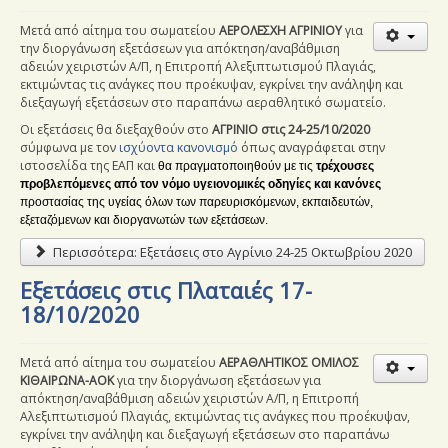
Εξετάσεις
Μετά από αίτημα του σωματείου
ΑΕΡΟΛΕΣΧΗ ΑΓΡΙΝΙΟΥ
για
την διοργάνωση εξετάσεων για απόκτηση/αναβάθμιση
Ασφάλιση Αθλητών
αδειών χειριστών Α/Π, η Επιτροπή Αλεξιπτωτισμού Πλαγιάς,
εκτιμώντας τις ανάγκες που προέκυψαν, εγκρίνει την ανάληψη και
English Articles
διεξαγωγή εξετάσεων στο παραπάνω αεραθλητικό σωματείο.
Οι εξετάσεις θα διεξαχθούν στο
ΑΓΡΙΝΙΟ
στις 24-25/10/2020
Επικοινωνία
σύμφωνα με τον
ισχύοντα κανονισμό
όπως αναγράφεται στην
ιστοσελίδα της ΕΑΠ και
θα
πραγματοποιηθούν με τις
τρέχουσες
προβλεπόμενες από τον νόμο υγειονομικές οδηγίες και κανόνες
προστασίας της υγείας όλων των παρευρισκόμενων, εκπαιδευτών,
εξεταζόμενων και διοργανωτών των εξετάσεων.
Περισσότερα: Εξετάσεις στο Αγρίνιο 24-25 Οκτωβρίου 2020
Εξετάσεις στις Πλαταιές 17-
18/10/2020
Μετά από αίτημα του σωματείου
ΑΕΡΑΘΛΗΤΙΚΟΣ ΟΜΙΛΟΣ
ΚΙΘΑΙΡΩΝΑ-ΑΟΚ
για την διοργάνωση εξετάσεων για
απόκτηση/αναβάθμιση αδειών χειριστών Α/Π, η Επιτροπή
Αλεξιπτωτισμού Πλαγιάς, εκτιμώντας τις ανάγκες που προέκυψαν,
εγκρίνει την ανάληψη και διεξαγωγή εξετάσεων στο παραπάνω