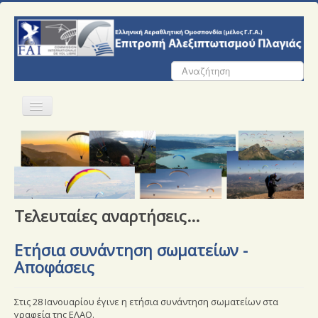
Αναζήτηση...
Αρχική
Ε.Α.Π.
Σωματεία
Τελευταίες αναρτήσεις...
Αγώνες
Ετήσια συνάντηση σωματείων -
Εκπαίδευση
Αποφάσεις
Ασφάλεια Πτήσεων
Στις 28 Ιανουαρίου έγινε η ετήσια συνάντηση σωματείων στα
Έγγραφα
γραφεία της ΕΛΑΟ.