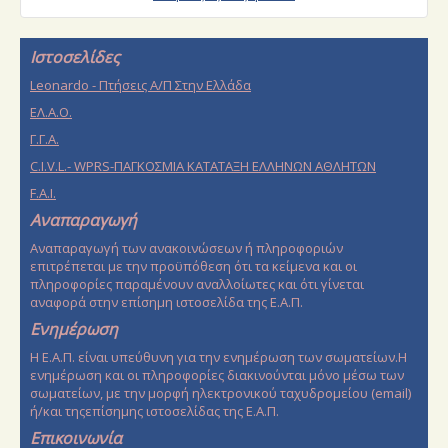
Ιστοσελίδες
Leonardo - Πτήσεις Α/Π Στην Ελλάδα
EΛ.Α.Ο.
Γ.Γ.Α.
C.I.V.L.- WPRS-ΠΑΓΚΟΣΜΙΑ ΚΑΤΑΤΑΞΗ ΕΛΛΗΝΩΝ ΑΘΛΗΤΩΝ
F.A.I.
Αναπαραγωγή
Αναπαραγωγή των ανακοινώσεων ή πληροφοριών
επιτρέπεται με την προϋπόθεση ότι τα κείμενα και οι
πληροφορίες παραμένουν αναλλοίωτες και ότι γίνεται
αναφορά στην επίσημη ιστοσελίδα της Ε.Α.Π.
Ενημέρωση
Η Ε.Α.Π. είναι υπεύθυνη για την ενημέρωση των σωματείων.Η
ενημέρωση και οι πληροφορίες διακινούνται μόνο μέσω των
σωματείων, με την μορφή ηλεκτρονικού ταχυδρομείου (email)
ή/και τηςεπίσημης ιστοσελίδας της Ε.Α.Π.
Επικοινωνία