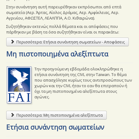
Εξετάσεις
Στην συνάντηση αυτή παρευρέθηκαν εκπρόσωποι από επτά
σωματεία (Αερ. Άρτας, Αίολος Δράμας, Αερ. Αμφίκλειας, Αερ.
Αγρινίου, ΑΦΩΣΤΕΛ, ΛΕΑΛΠΠΑ, Α.Ο. Κιθαιρώνα).
Ασφάλιση Αθλητών
Συζητήθηκαν εκτενώς πολλά θέματα και οι απόφάσεις που
English Articles
πάρθηκαν με βάση τα όσα συζητήθηκαν είναι οι παρακάτω:
Περισσότερα: Ετήσια συνάντηση σωματείων - Αποφάσεις
Επικοινωνία
Μη πιστοποιημένα αλεξίπτωτα
Την προηγούμενη εβδομάδα ολοκληρώθηκε η
ετήσια συνάντηση της CIVL στην Taiwan. Το θέμα
που απασχόλησε κυρίως τους αντιπροσώπους των
χωρών και την CIVL ήταν το εαν θα επιτραπούν ή
όχι τα μη πιστοποιημένα αλεξίπτωτα στους
αγώνες.
Περισσότερα: Μη πιστοποιημένα αλεξίπτωτα
Ετήσια συνάντηση σωματείων