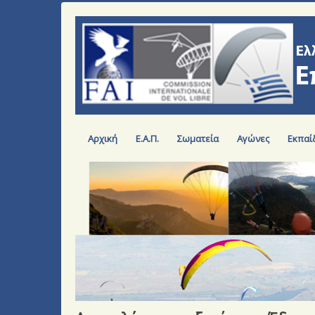
Αρχική
Ε.Α.Π.
Σωματεία
Αγώνες
Εκπαί