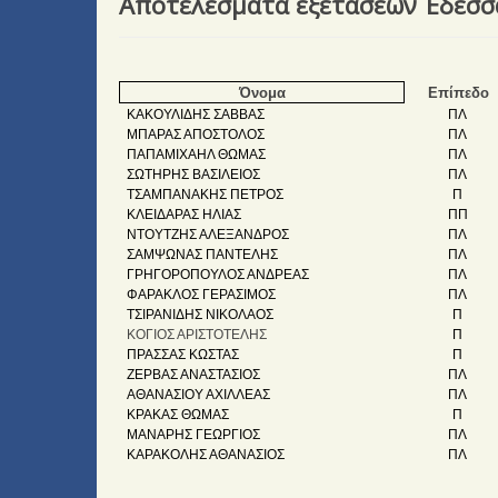
Αποτελέσματα εξετάσεων Έδεσσα
Όνομα
Επίπεδο
ΚΑΚΟΥΛΙΔΗΣ ΣΑΒΒΑΣ
ΠΛ
ΜΠΑΡΑΣ ΑΠΟΣΤΟΛΟΣ
ΠΛ
ΠΑΠΑΜΙΧΑΗΛ ΘΩΜΑΣ
ΠΛ
ΣΩΤΗΡΗΣ ΒΑΣΙΛΕΙΟΣ
ΠΛ
ΤΣΑΜΠΑΝΑΚΗΣ ΠΕΤΡΟΣ
Π
ΚΛΕΙΔΑΡΑΣ ΗΛΙΑΣ
ΠΠ
ΝΤΟΥΤΖΗΣ ΑΛΕΞΑΝΔΡΟΣ
ΠΛ
ΣΑΜΨΩΝΑΣ ΠΑΝΤΕΛΗΣ
ΠΛ
ΓΡΗΓΟΡΟΠΟΥΛΟΣ ΑΝΔΡΕΑΣ
ΠΛ
ΦΑΡΑΚΛΟΣ ΓΕΡΑΣΙΜΟΣ
ΠΛ
TΣΙΡΑΝΙΔΗΣ ΝΙΚΟΛΑΟΣ
Π
ΚΟΓΙΟΣ ΑΡΙΣΤΟΤΕΛΗΣ
Π
ΠΡΑΣΣΑΣ ΚΩΣΤΑΣ
Π
ΖΕΡΒΑΣ ΑΝΑΣΤΑΣΙΟΣ
ΠΛ
ΑΘΑΝΑΣΙΟΥ ΑΧΙΛΛΕΑΣ
ΠΛ
ΚΡΑΚΑΣ ΘΩΜΑΣ
Π
ΜΑΝΑΡΗΣ ΓΕΩΡΓΙΟΣ
ΠΛ
ΚΑΡΑΚΟΛΗΣ ΑΘΑΝΑΣΙΟΣ
ΠΛ