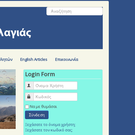
Αναζήτηση...
θλητών
English Articles
Επικοινωνία
Login Form
Όνομα Χρήστη
Κωδικός
Να με θυμάσαι
Σύνδεση
Ξεχάσατε το όνομα χρήστη;
Ξεχάσατε τον κωδικό σας;