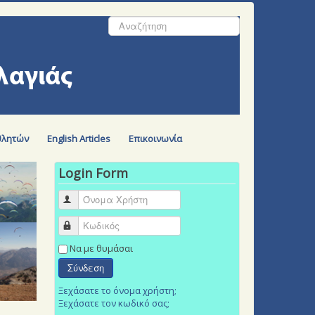
Αναζήτηση...
θλητών
English Articles
Επικοινωνία
Login Form
Όνομα Χρήστη
Κωδικός
Να με θυμάσαι
Σύνδεση
Ξεχάσατε το όνομα χρήστη;
Ξεχάσατε τον κωδικό σας;