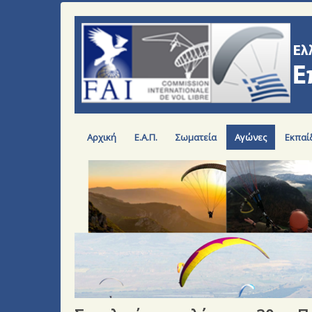
Αρχική
Ε.Α.Π.
Σωματεία
Αγώνες
Εκπαί